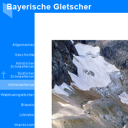
Der Höllentalferner von unterhalb der Zugspitze am 11.09. 2005 (Foto: 